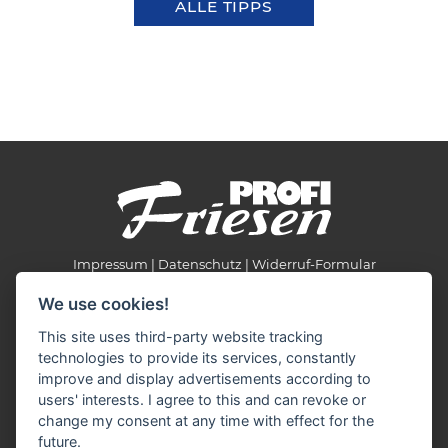
ALLE TIPPS
Impressum
Datenschutz
Widerruf-Formular
Cookie-Einstellungen ändern
We use cookies!
This site uses third-party website tracking
Profi Friesen
technologies to provide its services, constantly
Meppener Str. 135
improve and display advertisements according to
49808 Lingen
users' interests. I agree to this and can revoke or
change my consent at any time with effect for the
Telefon: 05 91 96 35 50
future.
E-Mail:
profi-friesen(at)ewetel.net