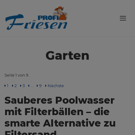
Garten
Seite 1 von 9.
1
2
3
…
9
Nächste
Sauberes Poolwasser
mit Filterbällen – die
smarte Alternative zu
Filtersand