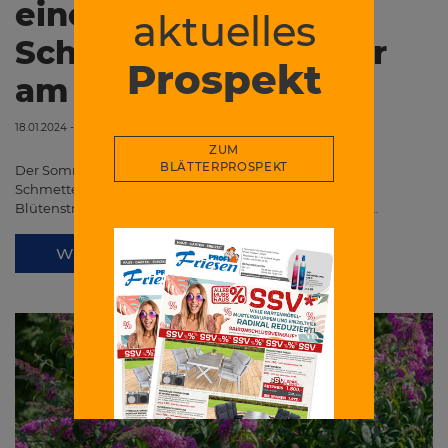
einen
aktuelles
Schmetterlingsflieder
Prospekt
am besten?
18.01.2024 - 15:16
ZUM
BLÄTTERPROSPEKT
Der Sommerflieder (Buddleja davidii), auch
Schmetterlingsflieder genannt, ist ein anspruchsloser
Blütenstrauch. Er wächst auf jedem nicht zu schweren…
WEITERLESEN