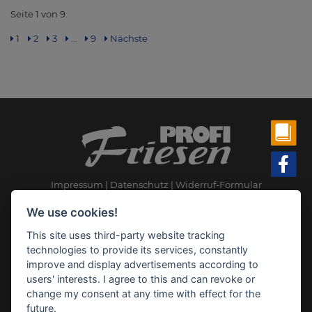
Seite 1 von 9.
1
2
3
…
9
Nächste
Impressum
Datenschutz
Widerruf-Formular
Cookie-Einstellungen ändern
We use cookies!
This site uses third-party website tracking
Profi Friesen
technologies to provide its services, constantly
Meppener Str. 135
improve and display advertisements according to
49808 Lingen
users' interests. I agree to this and can revoke or
change my consent at any time with effect for the
Telefon: 05 91 96 35 50
future.
E-Mail:
profi-friesen(at)ewetel.net