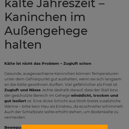
kalte Jahreszeit –
Kaninchen im
Außengehege
halten
Kälte ist nicht das Problem – Zugluft schon
Gesunde, ausgewachsene Kaninchen können Temperaturen
unter dem Gefrierpunkt gut aushalten, wenn sie sich langsam
an die Kälte gewöhnen durften. Viel gefährlicher als Frost ist
Zugluft und Nässe
. Achte deshalb darauf, dass der Stall bzw.
der geschützte Bereich im Gehege
winddicht, trocken und
gut isoliert
ist. Eine dicke Schicht aus Stroh bietet zusätzliche
Wärme – bitte kein Heu als Einstreu, da es schneller schimmelt.
Auch der Schlafplatz sollte erhöht stehen, um Bodenkälte zu
vermeiden.
Bewegung hält warm – Platz ist Pflicht