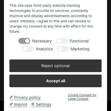
This site uses third-party website tracking
Profi Friesen
technologies to provide its services, constantly
Meppener Str. 135
improve and display advertisements according to
49808 Lingen
users' interests. I agree to this and can revoke or
change my consent at any time with effect for the
Telefon: 05 91 96 35 50
future.
E-Mail:
profi-friesen(at)ewetel.net
Necessary
Functional
Öffnungszeiten:
Analytics
Marketing
Frühling/Sommer (März - August):
Montag - Freitag: 09.00 - 18.30 Uhr
Samstag: 09.00 - 16.00 Uhr
Reject optional
Herbst/Winter (September - Februar):
Montag - Freitag: 09.00 - 18.00 Uhr
Accept all
Samstag: 09.00 - 16.00 Uhr
Cookie Consent by
Privacy policy
Legal Cockpit
Imprint
Settings
Unsere Einkaufskooperation