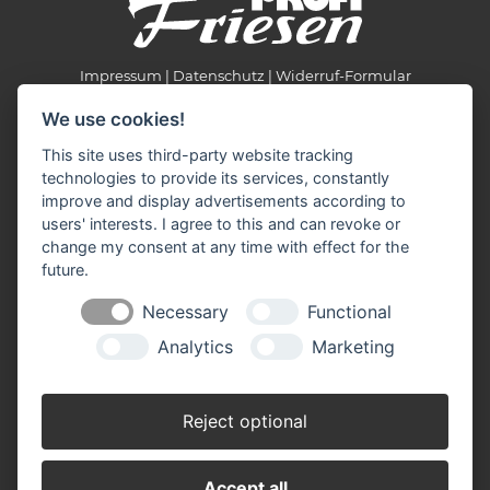
Impressum
Datenschutz
Widerruf-Formular
Cookie-Einstellungen ändern
We use cookies!
This site uses third-party website tracking
Profi Friesen
technologies to provide its services, constantly
Meppener Str. 135
improve and display advertisements according to
49808 Lingen
users' interests. I agree to this and can revoke or
change my consent at any time with effect for the
Telefon: 05 91 96 35 50
future.
E-Mail:
profi-friesen(at)ewetel.net
Necessary
Functional
Öffnungszeiten:
Analytics
Marketing
Frühling/Sommer (März - August):
Montag - Freitag: 09.00 - 18.30 Uhr
Samstag: 09.00 - 16.00 Uhr
Reject optional
Herbst/Winter (September - Februar):
Montag - Freitag: 09.00 - 18.00 Uhr
Accept all
Samstag: 09.00 - 16.00 Uhr