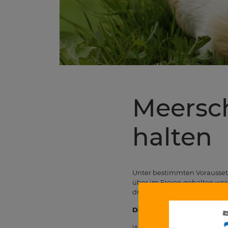
Meersc
halten
Unter bestimmten Vorausset
über im Freien gehalten werd
draußen an der frischen Luf
Die Umgewöhnung
Wenn deine Meerschweinchen