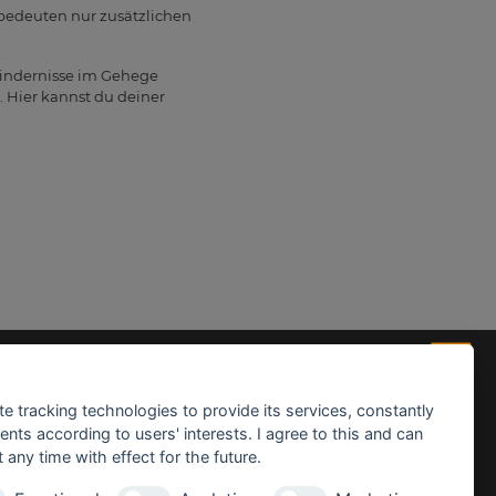
 bedeuten nur zusätzlichen
 Hindernisse im Gehege
 Hier kannst du deiner
fnungszeiten:
te tracking technologies to provide its services, constantly
ühling/Sommer (März - August):
ts according to users' interests. I agree to this and can
ntag - Freitag: 09.00 - 18.30 Uhr
any time with effect for the future.
mstag: 09.00 - 16.00 Uhr