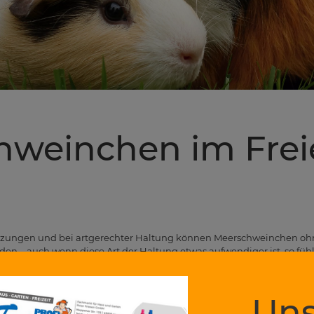
hweinchen im Frei
zungen und bei artgerechter Haltung können Meerschweinchen ohn
en – auch wenn diese Art der Haltung etwas aufwendiger ist, so fühl
t doch am wohlsten.
Uns
 bislang drinnen gelebt haben, gewöhnst du sie am besten schritt