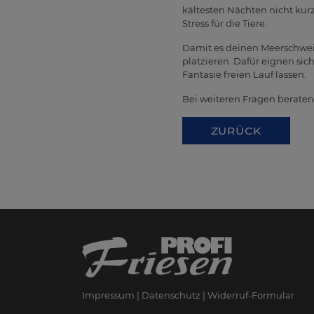
kältesten Nächten nicht kur
Stress für die Tiere.
Damit es deinen Meerschwein
platzieren. Dafür eignen si
Fantasie freien Lauf lassen.
Bei weiteren Fragen beraten 
ZURÜCK
Impressum
Datenschutz
Widerruf-Formular