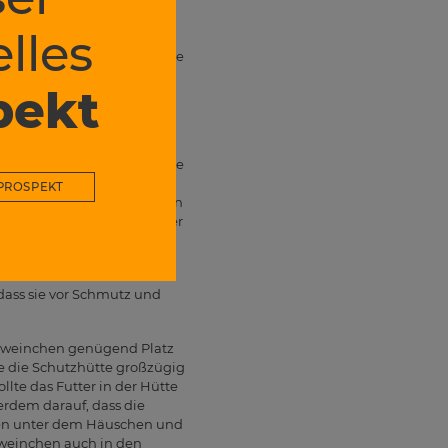
 Haus an Frischfutter, wie
lles
t gibt, dürfen die Tiere
wöhnt wurden, überstehen sie
pekt
 Meerschweinchen benötigt
ben Quadratmeter dazu. Achte
er ausbüxen noch, dass
PROSPEKT
 der ungedüngt und frei von
Krallen der Tierchen leichter
k- und
odass sie vor Schmutz und
chweinchen genügend Platz
ege die Schutzhütte großzügig
lte das Futter in der Hütte
erdem darauf, dass die
ssen unter dem Häuschen und
chweinchen auch in den