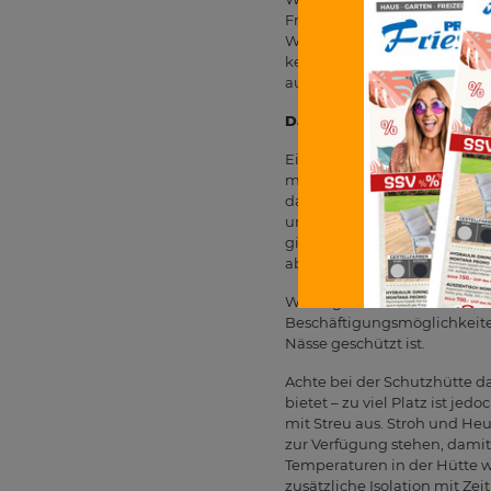
Freien – das Frühjahr ist daf
Wiesengräser und setze sie i
keinesfalls über Nacht drau
auch problemlos den ersten 
Das Gehege
Einige wichtige Dinge gilt 
mindestens vier Quadratmete
darauf, dass das Gehege sowo
ungebetene Gäste eindringen
giftigen Pflanzen ist. Je vie
ab.
Wichtige Elemente des Geheg
Beschäftigungsmöglichkeiten.
Nässe geschützt ist.
Achte bei der Schutzhütte 
bietet – zu viel Platz ist j
mit Streu aus. Stroh und Heu
zur Verfügung stehen, damit
Temperaturen in der Hütte w
zusätzliche Isolation mit Ze