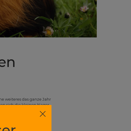
en
e weiteres das ganze Jahr
en sich die kleinen Nager
er
weise an das Leben im