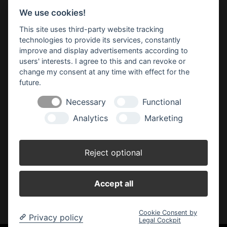
Cookie-Einstellungen ändern
We use cookies!
This site uses third-party website tracking
Profi Friesen
technologies to provide its services, constantly
Meppener Str. 135
improve and display advertisements according to
49808 Lingen
users' interests. I agree to this and can revoke or
change my consent at any time with effect for the
Telefon: 05 91 96 35 50
future.
E-Mail:
profi-friesen(at)ewetel.net
Necessary
Functional
Öffnungszeiten:
Analytics
Marketing
Frühling/Sommer (März - August):
Montag - Freitag: 09.00 - 18.30 Uhr
Samstag: 09.00 - 16.00 Uhr
Reject optional
Herbst/Winter (September - Februar):
Montag - Freitag: 09.00 - 18.00 Uhr
Accept all
Samstag: 09.00 - 16.00 Uhr
Cookie Consent by
Privacy policy
Legal Cockpit