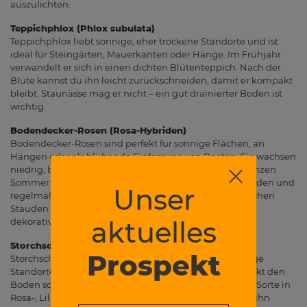
auszulichten.
Teppichphlox (Phlox subulata)
Teppichphlox liebt sonnige, eher trockene Standorte und ist
ideal für Steingärten, Mauerkanten oder Hänge. Im Frühjahr
verwandelt er sich in einen dichten Blütenteppich. Nach der
Blüte kannst du ihn leicht zurückschneiden, damit er kompakt
bleibt. Staunässe mag er nicht – ein gut drainierter Boden ist
wichtig.
Bodendecker-Rosen (Rosa-Hybriden)
Bodendecker-Rosen sind perfekt für sonnige Flächen, an
Hängen oder als blühende Einfassung von Beeten. Sie wachsen
niedrig, breiten sich flächig aus und blühen oft den ganzen
Sommer über. Du solltest sie im Frühjahr zurückschneiden und
Unser
regelmäßig düngen. Etwas mehr Pflege als bei klassischen
Stauden ist nötig, dafür bekommst du eine besonders
aktuelles
dekorative, blühende Fläche.
Storchschnabel (Geranium x cantabrigiense)
Prospekt
Storchschnabel eignet sich für sonnige bis halbschattige
Standorte und passt gut in naturnahe Gärten. Er bedeckt den
Boden schnell, unterdrückt Unkraut und blüht je nach Sorte in
Rosa-, Lila- oder Weißtönen. Nach der Blüte kannst du ihn